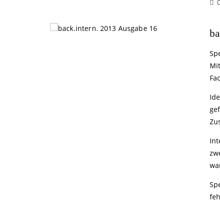
ba
Spe
Mit
Fa
Id
gef
Zu
In
zwe
wa
Sp
feh