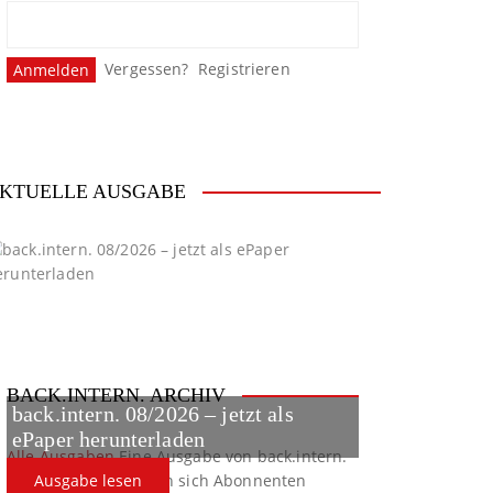
Vergessen?
Registrieren
KTUELLE AUSGABE
BACK.INTERN. ARCHIV
back.intern. 08/2026 – jetzt als
ePaper herunterladen
Alle Ausgaben
Eine Ausgabe von back.intern.
verpasst? Hier können sich Abonnenten
Ausgabe lesen