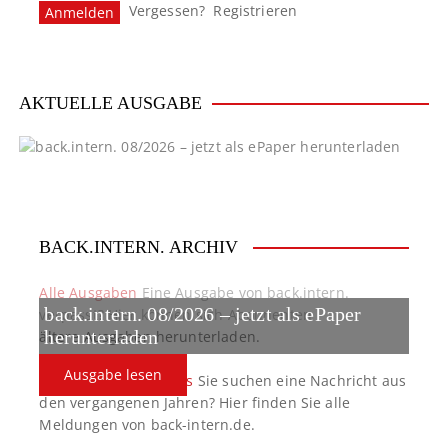
Vergessen?
Registrieren
AKTUELLE AUSGABE
BACK.INTERN. ARCHIV
Alle Ausgaben
Eine Ausgabe von back.intern.
back.intern. 08/2026 – jetzt als ePaper
verpasst? Hier können sich Abonnenten
ältere Ausgaben herunterladen.
herunterladen
Ausgabe lesen
back.intern. Top-News
Sie suchen eine Nachricht aus
den vergangenen Jahren? Hier finden Sie alle
Meldungen von back-intern.de.