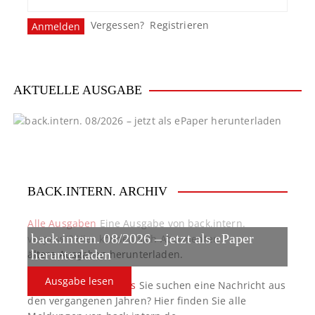
Vergessen?
Registrieren
AKTUELLE AUSGABE
BACK.INTERN. ARCHIV
Alle Ausgaben
Eine Ausgabe von back.intern.
back.intern. 08/2026 – jetzt als ePaper
verpasst? Hier können sich Abonnenten
ältere Ausgaben herunterladen.
herunterladen
Ausgabe lesen
back.intern. Top-News
Sie suchen eine Nachricht aus
den vergangenen Jahren? Hier finden Sie alle