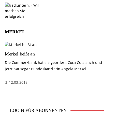
S
k
i
p
t
o
MERKEL
c
o
n
t
Merkel beißt an
e
Die Commerzbank hat sie geordert, Coca Cola auch und
n
jetzt hat sogar Bundeskanzlerin Angela Merkel
t
12.03.2018
LOGIN FÜR ABONNENTEN