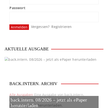
Passwort
Vergessen?
Registrieren
AKTUELLE AUSGABE
BACK.INTERN. ARCHIV
Alle Ausgaben
Eine Ausgabe von back.intern.
back.intern. 08/2026 – jetzt als ePaper
verpasst? Hier können sich Abonnenten
ältere Ausgaben herunterladen.
herunterladen