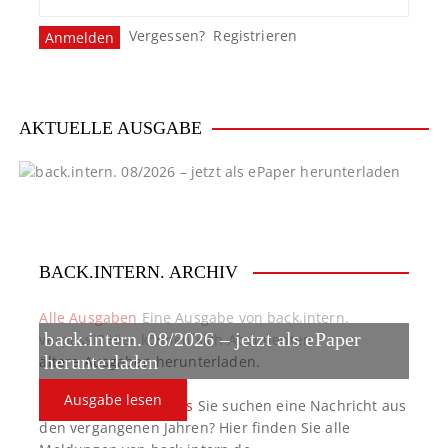
Vergessen?
Registrieren
AKTUELLE AUSGABE
BACK.INTERN. ARCHIV
Alle Ausgaben
Eine Ausgabe von back.intern.
back.intern. 08/2026 – jetzt als ePaper
verpasst? Hier können sich Abonnenten
ältere Ausgaben herunterladen.
herunterladen
Ausgabe lesen
back.intern. Top-News
Sie suchen eine Nachricht aus
den vergangenen Jahren? Hier finden Sie alle