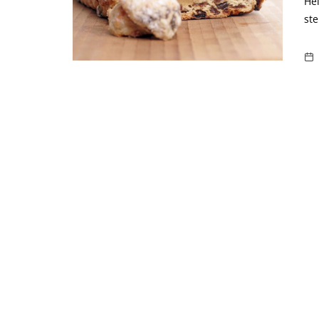
He
st