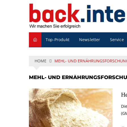
S
k
i
p
t
o
Service
Top-Produkt
Newsletter
c
o
n
t
HOME
MEHL- UND ERNÄHRUNGSFORSCHUNG
e
n
MEHL- UND ERNÄHRUNGSFORSCHU
t
He
Di
(GM