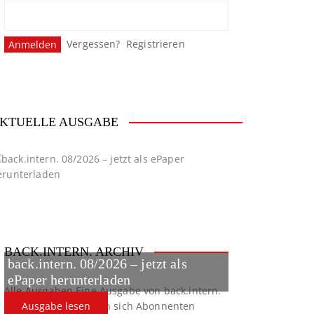
Vergessen?
Registrieren
KTUELLE AUSGABE
BACK.INTERN. ARCHIV
back.intern. 08/2026 – jetzt als
ePaper herunterladen
Alle Ausgaben
Eine Ausgabe von back.intern.
verpasst? Hier können sich Abonnenten
Ausgabe lesen