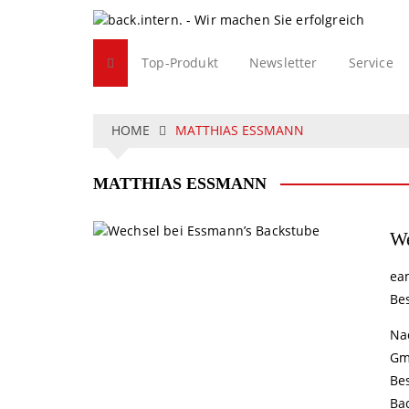
S
k
i
Top-Produkt
Newsletter
Service
p
t
o
c
HOME
MATTHIAS ESSMANN
o
n
MATTHIAS ESSMANN
t
e
n
We
t
ea
Bes
Na
Gm
Be
Ba