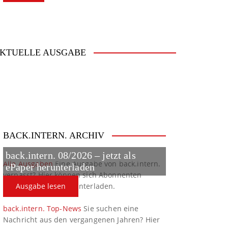
KTUELLE AUSGABE
BACK.INTERN. ARCHIV
back.intern. 08/2026 – jetzt als
Alle Ausgaben
Eine Ausgabe von back.intern.
ePaper herunterladen
verpasst? Hier können sich Abonnenten
ältere Ausgaben herunterladen.
Ausgabe lesen
back.intern. Top-News
Sie suchen eine
Nachricht aus den vergangenen Jahren? Hier