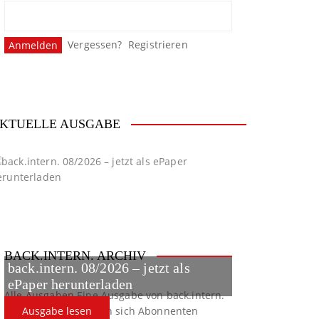
Vergessen?
Registrieren
KTUELLE AUSGABE
BACK.INTERN. ARCHIV
back.intern. 08/2026 – jetzt als
ePaper herunterladen
Alle Ausgaben
Eine Ausgabe von back.intern.
verpasst? Hier können sich Abonnenten
Ausgabe lesen