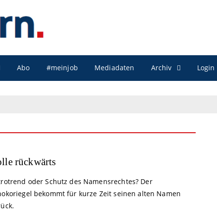
Archiv
Abo
#meinjob
Mediadaten
Login
lle rückwärts
trotrend oder Schutz des Namensrechtes? Der
hokoriegel bekommt für kurze Zeit seinen alten Namen
rück.