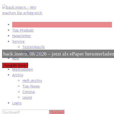
Skip
to
content
Top-Produkt
Newsletter
Service
Testeinkäufe
Schulungen
back.intern. 08/2026 – jetzt als ePaper herunterlade
Abo
#meinjob
Ausgabe lesen
Mediadaten
Archiv
Heft-Archiv
Top-News
Corona
Leute
Login