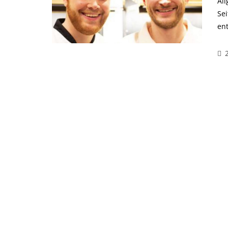
Al
Se
en