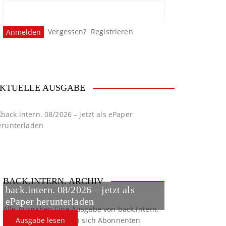
Vergessen?
Registrieren
KTUELLE AUSGABE
BACK.INTERN. ARCHIV
back.intern. 08/2026 – jetzt als
ePaper herunterladen
Alle Ausgaben
Eine Ausgabe von back.intern.
verpasst? Hier können sich Abonnenten
Ausgabe lesen