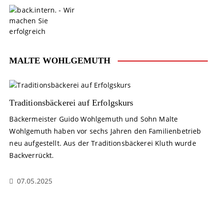
S
k
i
p
t
o
MALTE WOHLGEMUTH
c
o
n
t
Traditionsbäckerei auf Erfolgskurs
e
Bäckermeister Guido Wohlgemuth und Sohn Malte
n
Wohlgemuth haben vor sechs Jahren den Familienbetrieb
t
neu aufgestellt. Aus der Traditionsbäckerei Kluth wurde
Backverrückt.
07.05.2025