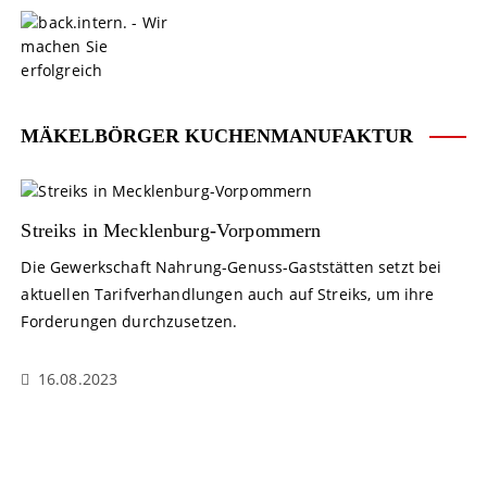
S
k
i
p
t
o
MÄKELBÖRGER KUCHENMANUFAKTUR
c
o
n
t
Streiks in Mecklenburg-Vorpommern
e
Die Gewerkschaft Nahrung-Genuss-Gaststätten setzt bei
n
aktuellen Tarifverhandlungen auch auf Streiks, um ihre
t
Forderungen durchzusetzen.
16.08.2023