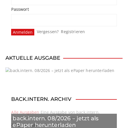
Passwort
Vergessen?
Registrieren
AKTUELLE AUSGABE
BACK.INTERN. ARCHIV
Alle Ausgaben
Eine Ausgabe von back.intern.
back.intern. 08/2026 – jetzt als
verpasst? Hier können sich Abonnenten
ePaper herunterladen
ältere Ausgaben herunterladen.