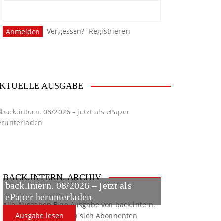
Vergessen?
Registrieren
KTUELLE AUSGABE
BACK.INTERN. ARCHIV
back.intern. 08/2026 – jetzt als
ePaper herunterladen
Alle Ausgaben
Eine Ausgabe von back.intern.
verpasst? Hier können sich Abonnenten
Ausgabe lesen