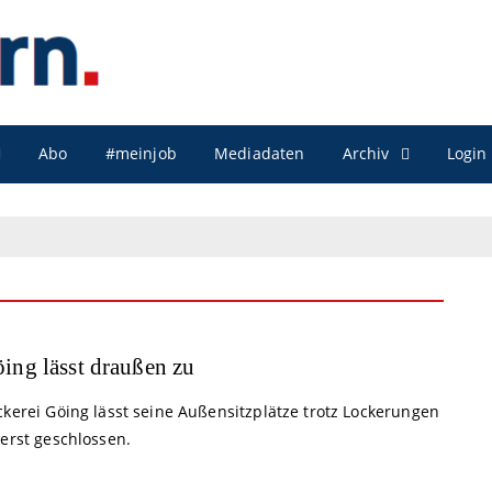
Archiv
Abo
#meinjob
Mediadaten
Login
ing lässt draußen zu
ckerei Göing lässt seine Außensitzplätze trotz Lockerungen
rerst geschlossen.