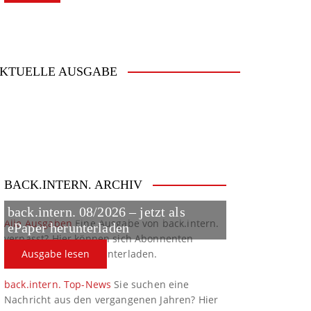
KTUELLE AUSGABE
BACK.INTERN. ARCHIV
back.intern. 08/2026 – jetzt als
Alle Ausgaben
Eine Ausgabe von back.intern.
ePaper herunterladen
verpasst? Hier können sich Abonnenten
ältere Ausgaben herunterladen.
Ausgabe lesen
back.intern. Top-News
Sie suchen eine
Nachricht aus den vergangenen Jahren? Hier