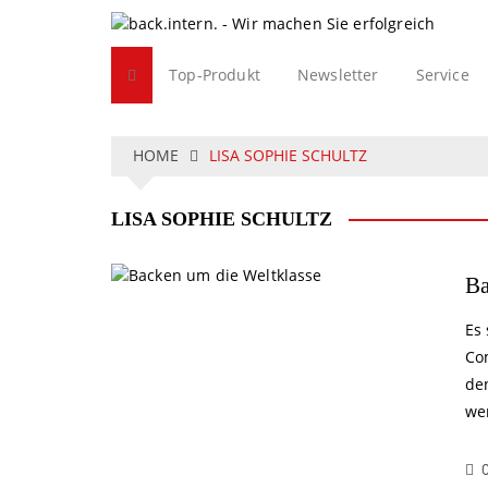
S
k
i
Top-Produkt
Newsletter
Service
p
t
o
c
HOME
LISA SOPHIE SCHULTZ
o
n
LISA SOPHIE SCHULTZ
t
e
n
Ba
t
Es 
Com
de
we