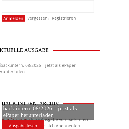
Vergessen?
Registrieren
KTUELLE AUSGABE
BACK.INTERN. ARCHIV
back.intern. 08/2026 – jetzt als
ePaper herunterladen
Alle Ausgaben
Eine Ausgabe von back.intern.
verpasst? Hier können sich Abonnenten
Ausgabe lesen