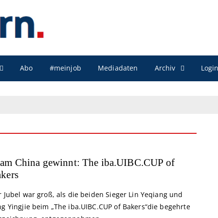
Archiv
Abo
#meinjob
Mediadaten
Logi
am China gewinnt: The iba.UIBC.CUP of
kers
 Jubel war groß, als die beiden Sieger Lin Yeqiang und
ng Yingjie beim „The iba.UIBC.CUP of Bakers“die begehrte