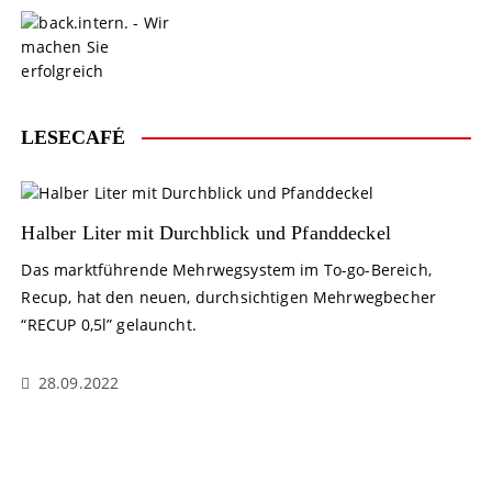
S
k
i
p
t
o
LESECAFÉ
c
o
n
t
Halber Liter mit Durchblick und Pfanddeckel
e
Das marktführende Mehrwegsystem im To-go-Bereich,
n
Recup, hat den neuen, durchsichtigen Mehrwegbecher
t
“RECUP 0,5l” gelauncht.
28.09.2022