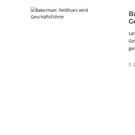
B
G
La
Ge
ge