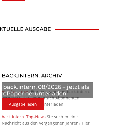
KTUELLE AUSGABE
BACK.INTERN. ARCHIV
back.intern. 08/2026 – jetzt als
Alle Ausgaben
Eine Ausgabe von back.intern.
ePaper herunterladen
verpasst? Hier können sich Abonnenten
ältere Ausgaben herunterladen.
Ausgabe lesen
back.intern. Top-News
Sie suchen eine
Nachricht aus den vergangenen Jahren? Hier