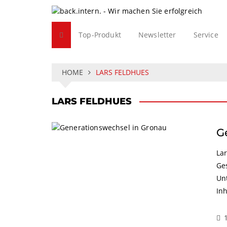
S
k
i
Top-Produkt
Newsletter
Service
p
t
o
c
HOME
LARS FELDHUES
o
n
LARS FELDHUES
t
e
n
G
t
Lar
Ge
Un
Inh