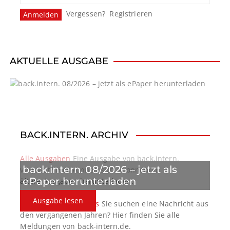
Vergessen?
Registrieren
AKTUELLE AUSGABE
BACK.INTERN. ARCHIV
Alle Ausgaben
Eine Ausgabe von back.intern.
back.intern. 08/2026 – jetzt als
verpasst? Hier können sich Abonnenten
ePaper herunterladen
ältere Ausgaben herunterladen.
Ausgabe lesen
back.intern. Top-News
Sie suchen eine Nachricht aus
den vergangenen Jahren? Hier finden Sie alle
Meldungen von back-intern.de.