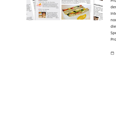
Pr
de
Int
no
di
Sp
Pro