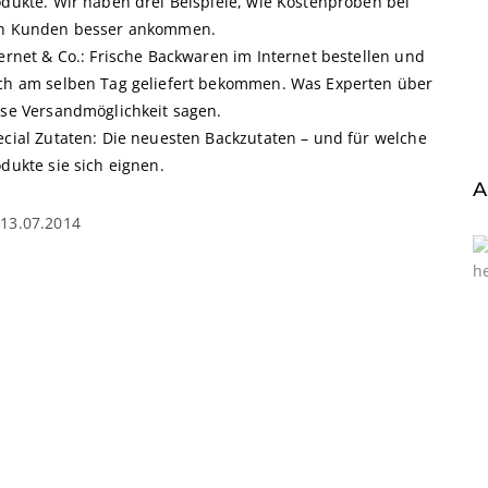
odukte. Wir haben drei Beispiele, wie Kostenproben bei
n Kunden besser ankommen.
ernet & Co.: Frische Backwaren im Internet bestellen und
ch am selben Tag geliefert bekommen. Was Experten über
ese Versandmöglichkeit sagen.
ecial Zutaten: Die neuesten Backzutaten – und für welche
dukte sie sich eignen.
A
13.07.2014