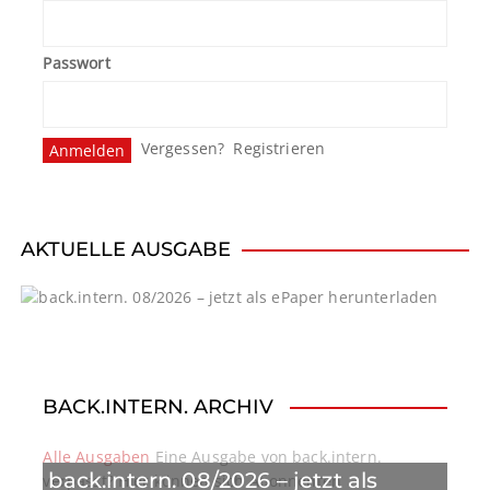
Passwort
Vergessen?
Registrieren
AKTUELLE AUSGABE
BACK.INTERN. ARCHIV
Alle Ausgaben
Eine Ausgabe von back.intern.
back.intern. 08/2026 – jetzt als
verpasst? Hier können sich Abonnenten