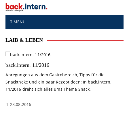
S
k
i
p
MENU
t
o
LAIB & LEBEN
c
o
n
t
back.intern. 11/2016
e
n
Anregungen aus dem Gastrobereich, Tipps für die
t
Snacktheke und ein paar Rezeptideen: In back.intern.
11/2016 dreht sich alles ums Thema Snack.
28.08.2016