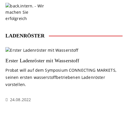
S
k
i
p
t
o
LADENRÖSTER
c
o
n
t
Erster Ladenröster mit Wasserstoff
e
Probat will auf dem Symposium CONNECTING MARKETS,
n
seinen ersten wasserstoffbetriebenen Ladenröster
t
vorstellen.
24.08.2022