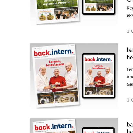
Sa
Reg
eP
ba
he
Le
Abe
Ges
ba
he