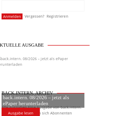
Vergessen?
Registrieren
KTUELLE AUSGABE
BACK.INTERN. ARCHIV
back.intern. 08/2026 – jetzt als
ePaper herunterladen
Alle Ausgaben
Eine Ausgabe von back.intern.
verpasst? Hier können sich Abonnenten
Ausgabe lesen