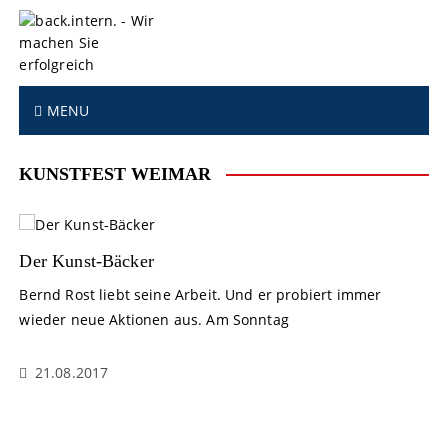
S
k
i
p
t
MENU
o
c
o
KUNSTFEST WEIMAR
n
t
e
n
Der Kunst-Bäcker
t
Bernd Rost liebt seine Arbeit. Und er probiert immer
wieder neue Aktionen aus. Am Sonntag
21.08.2017