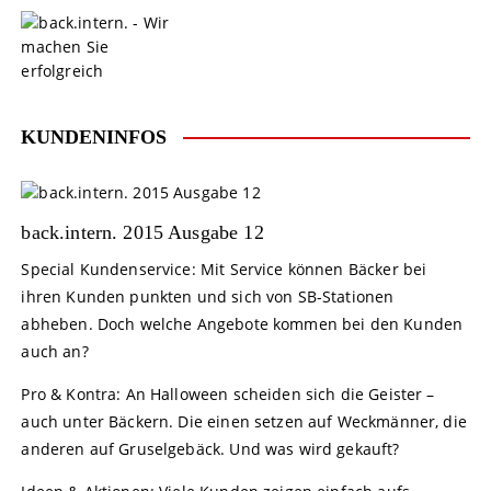
S
k
i
p
t
o
KUNDENINFOS
c
o
n
t
back.intern. 2015 Ausgabe 12
e
Special Kundenservice: Mit Service können Bäcker bei
n
ihren Kunden punkten und sich von SB-Stationen
t
abheben. Doch welche Angebote kommen bei den Kunden
auch an?
Pro & Kontra: An Halloween scheiden sich die Geister –
auch unter Bäckern. Die einen setzen auf Weckmänner, die
anderen auf Gruselgebäck. Und was wird gekauft?