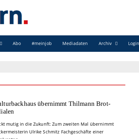
Archiv
Abo
#meinjob
Mediadaten
Logi
lturbackhaus übernimmt Thilmann Brot-
lialen
ickt mutig in die Zukunft: Zum zweiten Mal übernimmt
ckermeisterin Ulrike Schmitz Fachgeschäfte einer