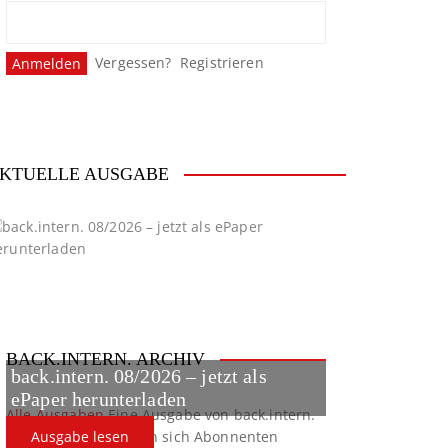
Vergessen?
Registrieren
KTUELLE AUSGABE
BACK.INTERN. ARCHIV
back.intern. 08/2026 – jetzt als
ePaper herunterladen
Alle Ausgaben
Eine Ausgabe von back.intern.
verpasst? Hier können sich Abonnenten
Ausgabe lesen