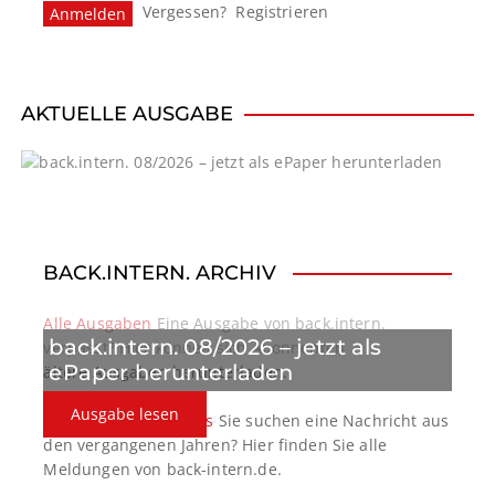
Vergessen?
Registrieren
AKTUELLE AUSGABE
BACK.INTERN. ARCHIV
Alle Ausgaben
Eine Ausgabe von back.intern.
back.intern. 08/2026 – jetzt als
verpasst? Hier können sich Abonnenten
ePaper herunterladen
ältere Ausgaben herunterladen.
Ausgabe lesen
back.intern. Top-News
Sie suchen eine Nachricht aus
den vergangenen Jahren? Hier finden Sie alle
Meldungen von back-intern.de.