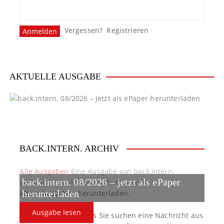
Vergessen?
Registrieren
AKTUELLE AUSGABE
BACK.INTERN. ARCHIV
Alle Ausgaben
Eine Ausgabe von back.intern.
back.intern. 08/2026 – jetzt als ePaper
verpasst? Hier können sich Abonnenten
ältere Ausgaben herunterladen.
herunterladen
Ausgabe lesen
back.intern. Top-News
Sie suchen eine Nachricht aus