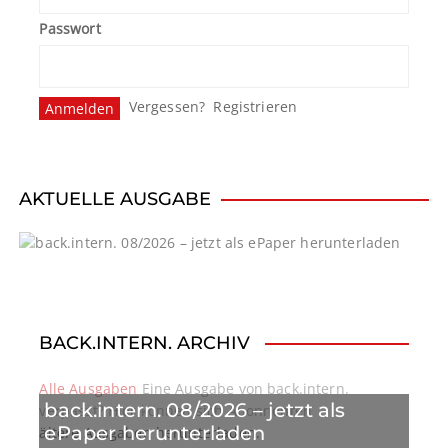
Passwort
Vergessen?
Registrieren
AKTUELLE AUSGABE
BACK.INTERN. ARCHIV
Alle Ausgaben
Eine Ausgabe von back.intern.
back.intern. 08/2026 – jetzt als
verpasst? Hier können sich Abonnenten
ePaper herunterladen
ältere Ausgaben herunterladen.