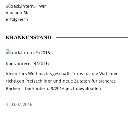
S
k
i
p
t
o
KRANKENSTAND
c
o
n
t
back.intern. 9/2016
e
Ideen fürs Weihnachtsgeschäft, Tipps für die Wahl der
n
richtigen Preisschilder und neue Zutaten für sicheres
t
Backen – back.intern. 9/2016 jetzt downloaden
03.07.2016