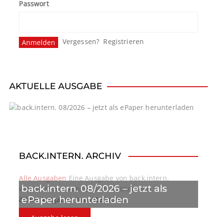
Passwort
Vergessen?
Registrieren
AKTUELLE AUSGABE
BACK.INTERN. ARCHIV
Alle Ausgaben
Eine Ausgabe von back.intern.
back.intern. 08/2026 – jetzt als
verpasst? Hier können sich Abonnenten
ePaper herunterladen
ältere Ausgaben herunterladen.