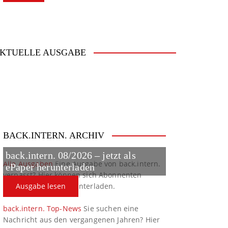
KTUELLE AUSGABE
BACK.INTERN. ARCHIV
back.intern. 08/2026 – jetzt als
Alle Ausgaben
Eine Ausgabe von back.intern.
ePaper herunterladen
verpasst? Hier können sich Abonnenten
ältere Ausgaben herunterladen.
Ausgabe lesen
back.intern. Top-News
Sie suchen eine
Nachricht aus den vergangenen Jahren? Hier