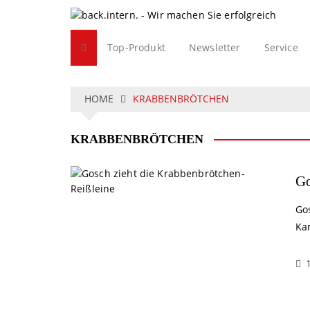
S
k
i
Top-Produkt
Newsletter
Service
p
t
o
c
HOME
KRABBENBRÖTCHEN
o
n
KRABBENBRÖTCHEN
t
e
n
Go
t
Go
Kar