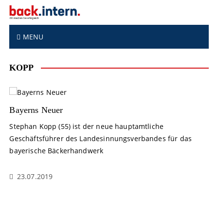
S
k
i
p
MENU
t
o
KOPP
c
o
n
t
Bayerns Neuer
e
n
Stephan Kopp (55) ist der neue hauptamtliche
t
Geschäftsführer des Landesinnungsverbandes für das
bayerische Bäckerhandwerk
23.07.2019