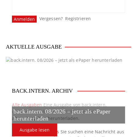
Vergessen?
Registrieren
AKTUELLE AUSGABE
BACK.INTERN. ARCHIV
Alle Ausgaben
Eine Ausgabe von back.intern.
back.intern. 08/2026 – jetzt als ePaper
verpasst? Hier können sich Abonnenten
ältere Ausgaben herunterladen.
herunterladen
Ausgabe lesen
back.intern. Top-News
Sie suchen eine Nachricht aus