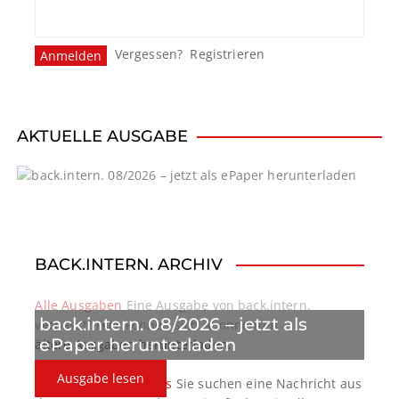
Vergessen?
Registrieren
AKTUELLE AUSGABE
BACK.INTERN. ARCHIV
Alle Ausgaben
Eine Ausgabe von back.intern.
back.intern. 08/2026 – jetzt als
verpasst? Hier können sich Abonnenten
ePaper herunterladen
ältere Ausgaben herunterladen.
Ausgabe lesen
back.intern. Top-News
Sie suchen eine Nachricht aus