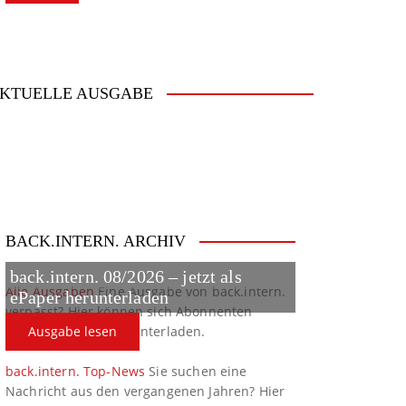
KTUELLE AUSGABE
BACK.INTERN. ARCHIV
back.intern. 08/2026 – jetzt als
Alle Ausgaben
Eine Ausgabe von back.intern.
ePaper herunterladen
verpasst? Hier können sich Abonnenten
ältere Ausgaben herunterladen.
Ausgabe lesen
back.intern. Top-News
Sie suchen eine
Nachricht aus den vergangenen Jahren? Hier