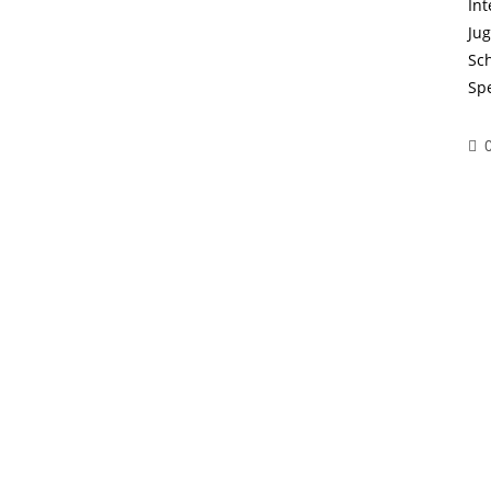
In
Jug
Sc
Sp