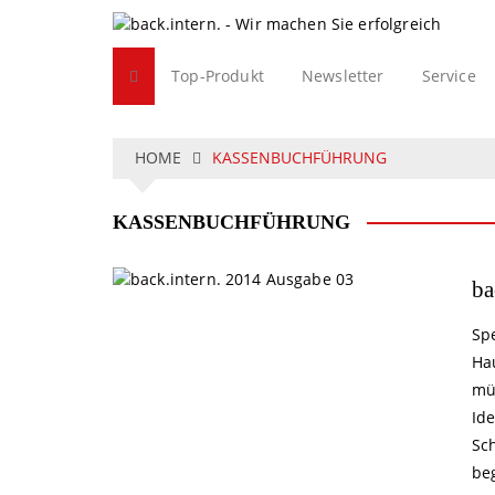
S
k
i
Top-Produkt
Newsletter
Service
p
t
o
c
HOME
KASSENBUCHFÜHRUNG
o
n
KASSENBUCHFÜHRUNG
t
e
n
ba
t
Sp
Ha
mü
Id
Sc
be