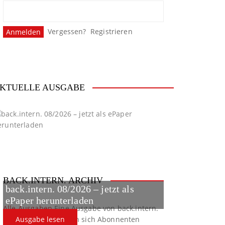
Vergessen?
Registrieren
KTUELLE AUSGABE
BACK.INTERN. ARCHIV
back.intern. 08/2026 – jetzt als
ePaper herunterladen
Alle Ausgaben
Eine Ausgabe von back.intern.
verpasst? Hier können sich Abonnenten
Ausgabe lesen