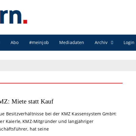
Archiv
Abo
#meinjob
Mediadaten
Login
Z: Miete statt Kauf
ue Besitzverhältnisse bei der KMZ Kassensystem GmbH:
ter Kaierle, KMZ-Mitgründer und langjähriger
chäftsführer, hat seine