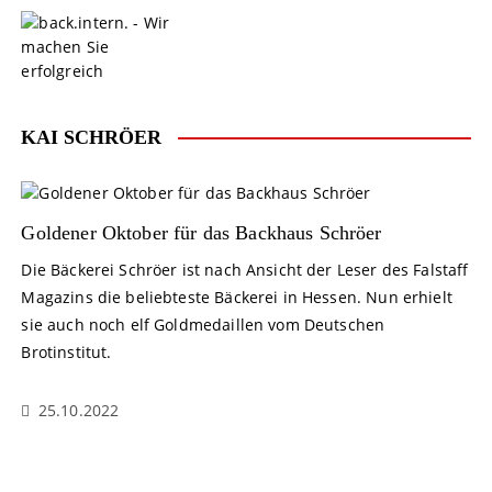
S
k
i
p
t
o
KAI SCHRÖER
c
o
n
t
Goldener Oktober für das Backhaus Schröer
e
Die Bäckerei Schröer ist nach Ansicht der Leser des Falstaff
n
Magazins die beliebteste Bäckerei in Hessen. Nun erhielt
t
sie auch noch elf Goldmedaillen vom Deutschen
Brotinstitut.
25.10.2022