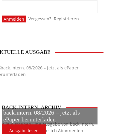
Vergessen?
Registrieren
KTUELLE AUSGABE
BACK.INTERN. ARCHIV
back.intern. 08/2026 – jetzt als
ePaper herunterladen
Alle Ausgaben
Eine Ausgabe von back.intern.
verpasst? Hier können sich Abonnenten
Ausgabe lesen