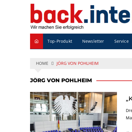
S
k
i
p
t
o
Service
Top-Produkt
Newsletter
c
o
n
t
HOME
JÖRG VON POHLHEIM
e
n
JÖRG VON POHLHEIM
t
„
Dr
Ma