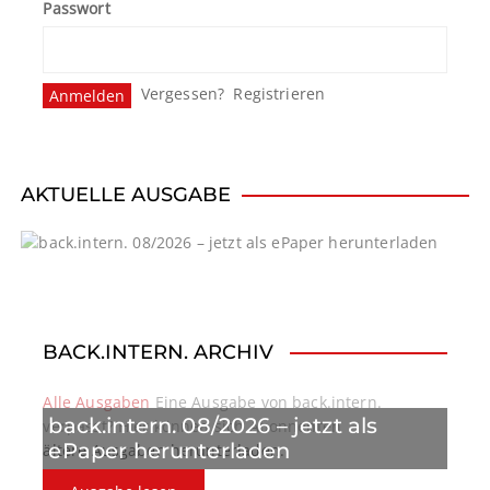
Passwort
Vergessen?
Registrieren
AKTUELLE AUSGABE
BACK.INTERN. ARCHIV
Alle Ausgaben
Eine Ausgabe von back.intern.
back.intern. 08/2026 – jetzt als
verpasst? Hier können sich Abonnenten
ePaper herunterladen
ältere Ausgaben herunterladen.