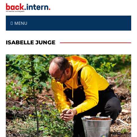
S
k
i
p
MENU
t
o
ISABELLE JUNGE
c
o
n
t
e
n
t