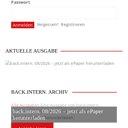
Passwort
Vergessen?
Registrieren
AKTUELLE AUSGABE
BACK.INTERN. ARCHIV
Alle Ausgaben
Eine Ausgabe von back.intern.
back.intern. 08/2026 – jetzt als ePaper
verpasst? Hier können sich Abonnenten
ältere Ausgaben herunterladen.
herunterladen