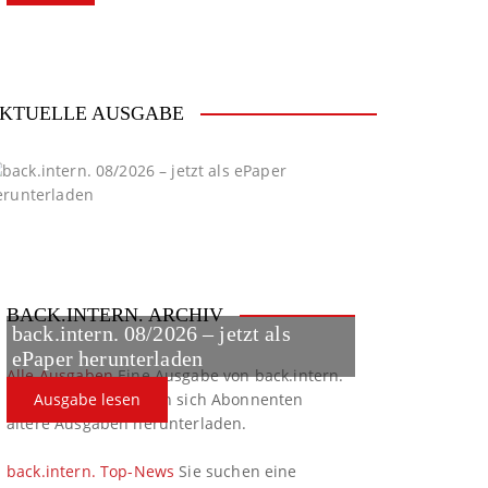
KTUELLE AUSGABE
BACK.INTERN. ARCHIV
back.intern. 08/2026 – jetzt als
ePaper herunterladen
Alle Ausgaben
Eine Ausgabe von back.intern.
verpasst? Hier können sich Abonnenten
Ausgabe lesen
ältere Ausgaben herunterladen.
back.intern. Top-News
Sie suchen eine