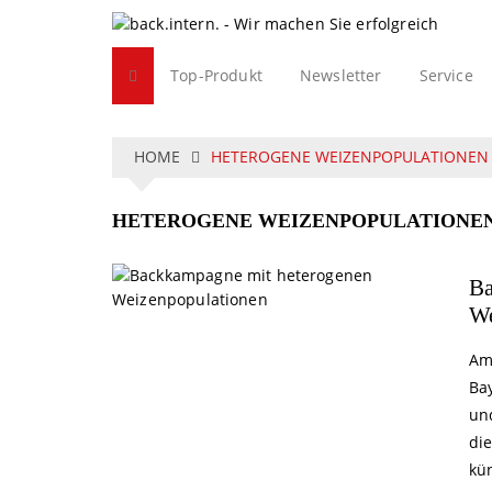
S
k
i
Top-Produkt
Newsletter
Service
p
t
o
c
HOME
HETEROGENE WEIZENPOPULATIONEN
o
n
HETEROGENE WEIZENPOPULATIONE
t
e
n
Ba
t
We
Am
Ba
un
di
kün