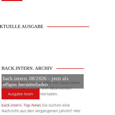
KTUELLE AUSGABE
BACK.INTERN. ARCHIV
back.intern. 08/2026 – jetzt als
Alle Ausgaben
Eine Ausgabe von back.intern.
ePaper herunterladen
verpasst? Hier können sich Abonnenten
ältere Ausgaben herunterladen.
Ausgabe lesen
back.intern. Top-News
Sie suchen eine
Nachricht aus den vergangenen Jahren? Hier