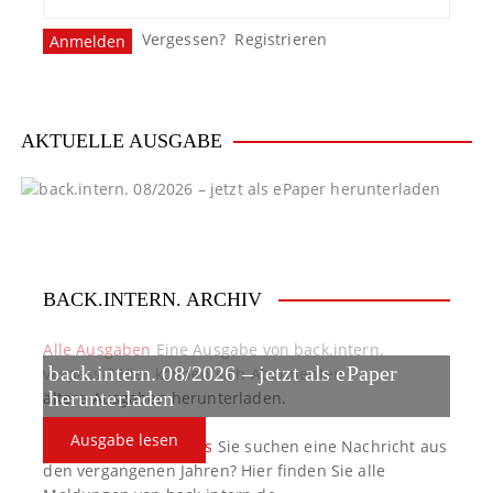
Vergessen?
Registrieren
AKTUELLE AUSGABE
BACK.INTERN. ARCHIV
Alle Ausgaben
Eine Ausgabe von back.intern.
back.intern. 08/2026 – jetzt als ePaper
verpasst? Hier können sich Abonnenten
ältere Ausgaben herunterladen.
herunterladen
Ausgabe lesen
back.intern. Top-News
Sie suchen eine Nachricht aus
den vergangenen Jahren? Hier finden Sie alle