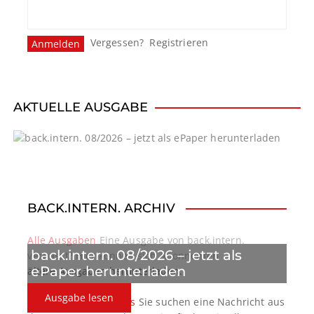
Vergessen?
Registrieren
AKTUELLE AUSGABE
BACK.INTERN. ARCHIV
Alle Ausgaben
Eine Ausgabe von back.intern.
back.intern. 08/2026 – jetzt als
verpasst? Hier können sich Abonnenten
ePaper herunterladen
ältere Ausgaben herunterladen.
Ausgabe lesen
back.intern. Top-News
Sie suchen eine Nachricht aus